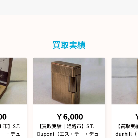
買取実績
ホビー
ホビー
0
￥5,000
S.T.
【買取実績｜守口市】
【買取実
テー・デュ
dunhill（ダンヒル）ガスラ
dunhi