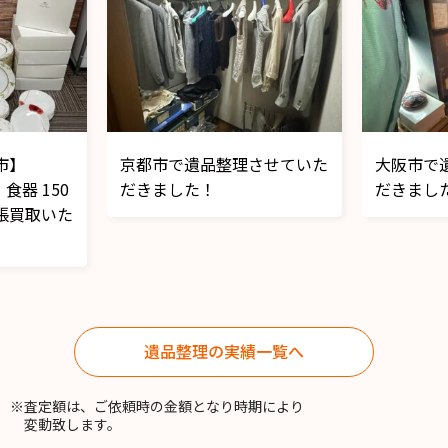
遺品整理
遺品整理
させていた
大阪市で遺品整理させていた
寝屋川市
だきました！
ただきま
遺品整理の実績一覧へ
※査定額は、ご依頼時の金額となり時期により
変動致します。