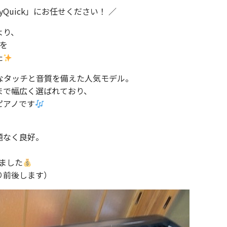
Quick」にお任せください！ ／
より、
を
た
的なタッチと音質を備えた人気モデル。
まで幅広く選ばれており、
ピアノです
題なく良好。
ました
り前後します）