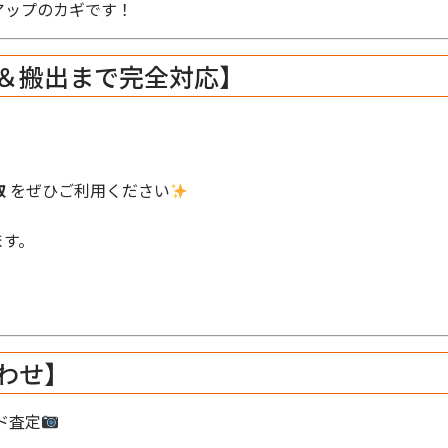
アップのカギです！
＆搬出まで完全対応】
取
をぜひご利用ください
ます。
わせ】
ド査定