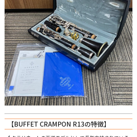
【BUFFET CRAMPON R13の特徴】