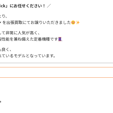
ick」にお任せください！
／
より、
ン
を出張買取にてお譲りいただきました
として非常に人気が高く、
製性能を兼ね備えた定番機種です
も良く、
れているモデルとなっています。
み