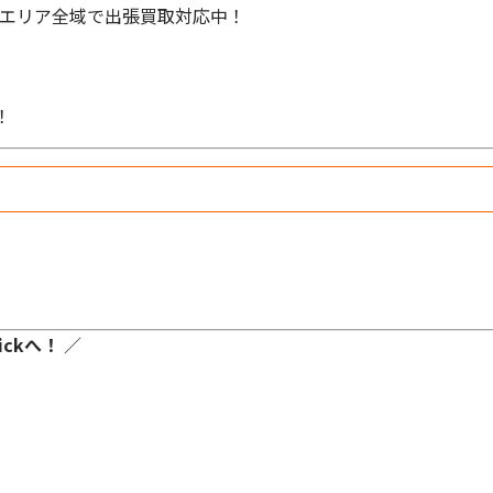
関西エリア全域で出張買取対応中！
！
ckへ！
／