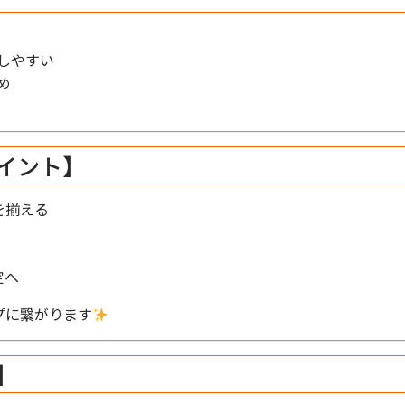
しやすい
め
イント】
を揃える
定へ
プに繋がります
】