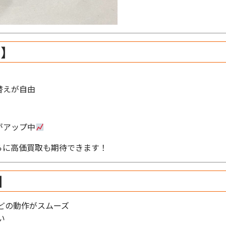
力】
替えが自由
がアップ中
らに高価買取も期待できます！
】
どの動作がスムーズ
い