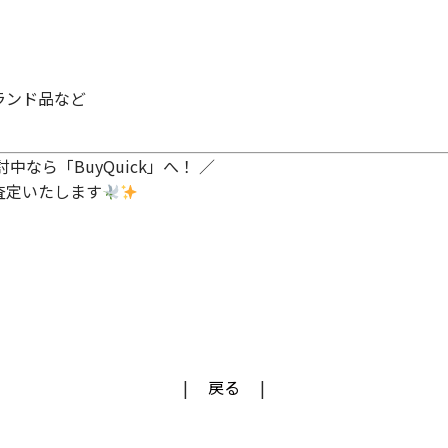
ランド品など
なら「BuyQuick」へ！ ／
査定いたします
戻る