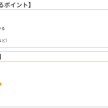
るポイント】
いる
dなど）
】