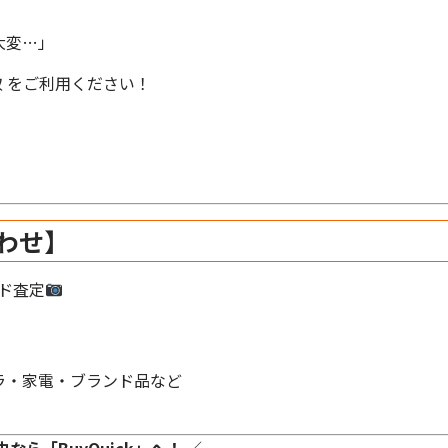
大変…」
買取 をご利用ください！
わせ】
ード査定
ラ・家電・ブランド品など