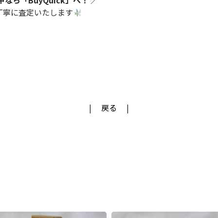
ら「BuyQuick」へ！
／
丁寧に査定いたします
戻る