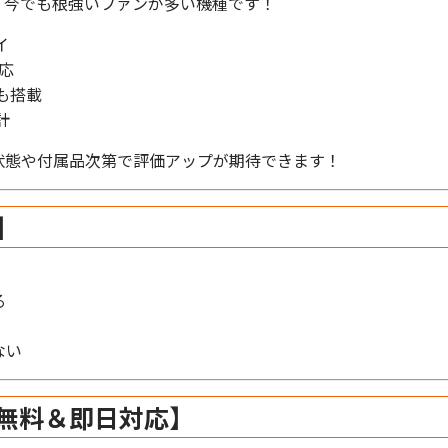
、今でも根強いファンが多い機種です！
イ
応
も搭載
計
状態や付属品次第で評価アップが期待できます！
】
る
ない
無料＆即日対応】