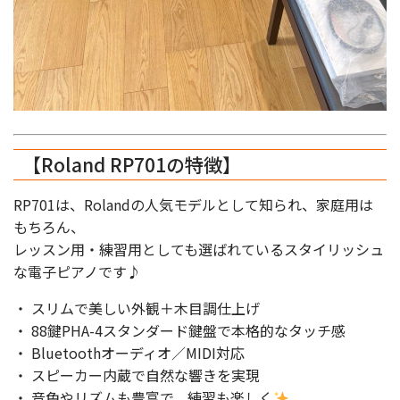
【Roland RP701の特徴】
RP701は、Rolandの人気モデルとして知られ、家庭用は
もちろん、
レッスン用・練習用としても選ばれているスタイリッシュ
な電子ピアノです♪
・ スリムで美しい外観＋木目調仕上げ
・ 88鍵PHA-4スタンダード鍵盤で本格的なタッチ感
・ Bluetoothオーディオ／MIDI対応
・ スピーカー内蔵で自然な響きを実現
・ 音色やリズムも豊富で、練習も楽しく