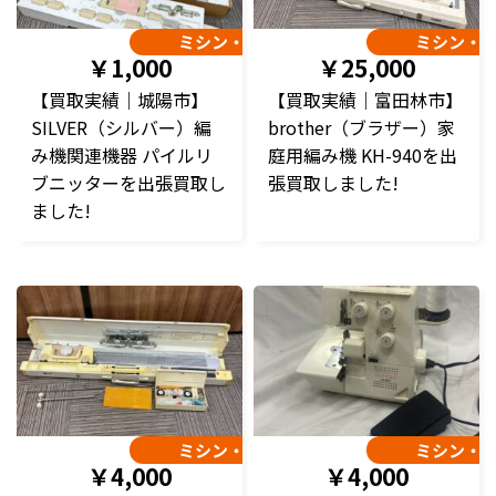
ミシン・編み機
ミシン・
￥1,000
￥25,000
【買取実績｜城陽市】
【買取実績｜富田林市】
SILVER（シルバー）編
brother（ブラザー）家
み機関連機器 パイルリ
庭用編み機 KH-940を出
ブニッターを出張買取し
張買取しました!
ました!
ミシン・編み機
ミシン・
￥4,000
￥4,000