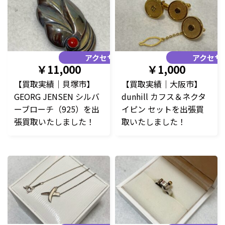
アクセサリー
アクセサ
￥11,000
￥1,000
【買取実績｜貝塚市】
【買取実績｜大阪市】
GEORG JENSEN シルバ
dunhill カフス＆ネクタ
ーブローチ（925）を出
イピン セットを出張買
張買取いたしました！
取いたしました！