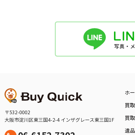
ホー
買
〒532-0002
買
大阪市淀川区東三国4-2-4
インザグレース東三国1F
遺