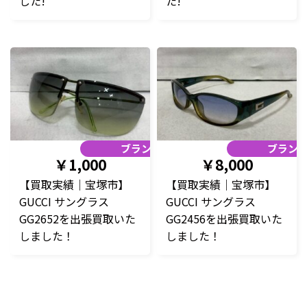
した!
た!
ブランド品
ブラン
￥1,000
￥8,000
【買取実績｜宝塚市】
【買取実績｜宝塚市】
GUCCI サングラス
GUCCI サングラス
GG2652を出張買取いた
GG2456を出張買取いた
しました！
しました！