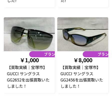
した!
た!
ブランド品
ブラン
￥1,000
￥8,000
【買取実績｜宝塚市】
【買取実績｜宝塚市】
GUCCI サングラス
GUCCI サングラス
GG2652を出張買取いた
GG2456を出張買取いた
しました！
しました！